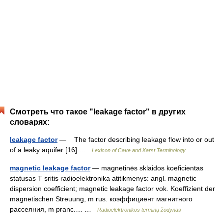
Смотреть что такое "leakage factor" в других
словарях:
leakage factor
— The factor describing leakage flow into or out
of a leaky aquifer [16] …
Lexicon of Cave and Karst Terminology
magnetic leakage factor
— magnetinės sklaidos koeficientas
statusas T sritis radioelektronika atitikmenys: angl. magnetic
dispersion coefficient; magnetic leakage factor vok. Koeffizient der
magnetischen Streuung, m rus. коэффициент магнитного
рассеяния, m pranc.… …
Radioelektronikos terminų žodynas