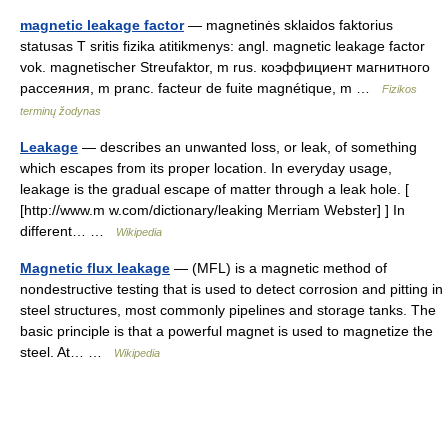
magnetic leakage factor
— magnetinės sklaidos faktorius
statusas T sritis fizika atitikmenys: angl. magnetic leakage factor
vok. magnetischer Streufaktor, m rus. коэффициент магнитного
рассеяния, m pranc. facteur de fuite magnétique, m …
Fizikos
terminų žodynas
Leakage
— describes an unwanted loss, or leak, of something
which escapes from its proper location. In everyday usage,
leakage is the gradual escape of matter through a leak hole. [
[http://www.m w.com/dictionary/leaking Merriam Webster] ] In
different… …
Wikipedia
Magnetic flux leakage
— (MFL) is a magnetic method of
nondestructive testing that is used to detect corrosion and pitting in
steel structures, most commonly pipelines and storage tanks. The
basic principle is that a powerful magnet is used to magnetize the
steel. At… …
Wikipedia