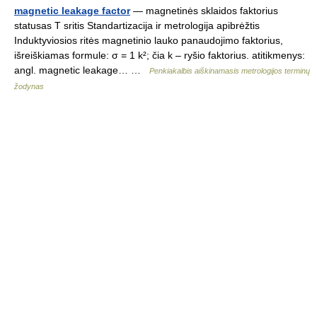
magnetic leakage factor
— magnetinės sklaidos faktorius
statusas T sritis Standartizacija ir metrologija apibrėžtis
Induktyviosios ritės magnetinio lauko panaudojimo faktorius,
išreiškiamas formule: σ = 1 k²; čia k – ryšio faktorius. atitikmenys:
angl. magnetic leakage… …
Penkiakalbis aiškinamasis metrologijos terminų
žodynas